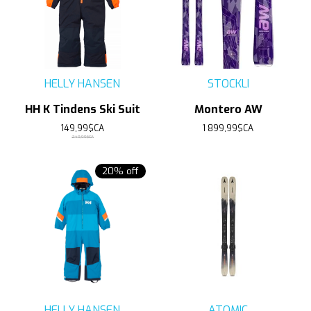
HELLY HANSEN
STOCKLI
HH K Tindens Ski Suit
Montero AW
149,99$CA
1 899,99$CA
249,99$CA
20% off
HELLY HANSEN
ATOMIC