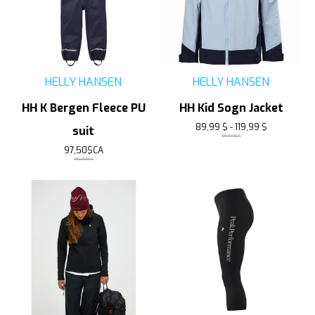
HELLY HANSEN
HELLY HANSEN
HH K Bergen Fleece PU
HH Kid Sogn Jacket
89,99 $ - 119,99 $
suit
119,99$CA
97,50$CA
130,00$CA