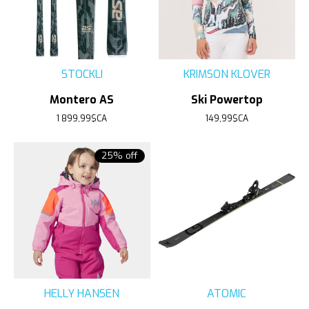
STOCKLI
KRIMSON KLOVER
Montero AS
Ski Powertop
1 899,99$CA
149,99$CA
25% off
HELLY HANSEN
ATOMIC