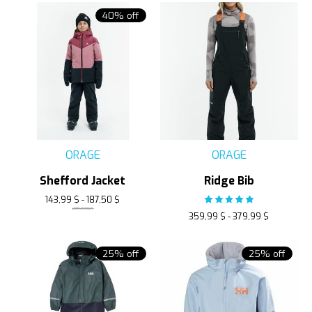
40% off
ORAGE
ORAGE
Shefford Jacket
Ridge Bib
143,99 $ - 187,50 $
The rating of this product
239,99$CA
359,99 $ - 379,99 $
25% off
25% off