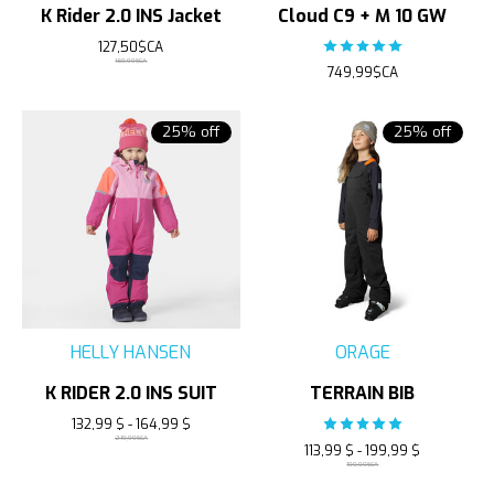
K Rider 2.0 INS Jacket
Cloud C9 + M 10 GW
127,50$CA
The rating of this product
169,99$CA
749,99$CA
25% off
25% off
HELLY HANSEN
ORAGE
K RIDER 2.0 INS SUIT
TERRAIN BIB
132,99 $ - 164,99 $
The rating of this product
219,99$CA
113,99 $ - 199,99 $
199,99$CA