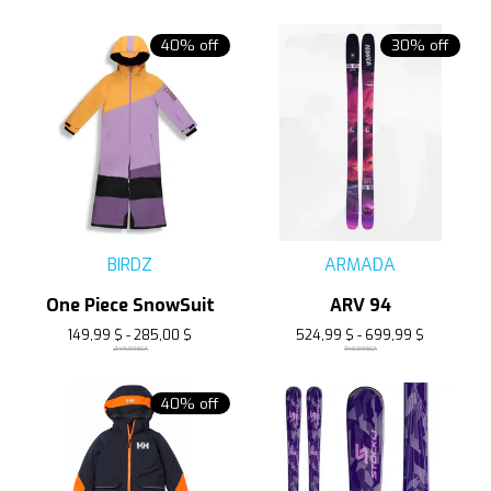
40% off
30% off
BIRDZ
ARMADA
One Piece SnowSuit
ARV 94
149,99 $ - 285,00 $
524,99 $ - 699,99 $
249,99$CA
749,99$CA
40% off