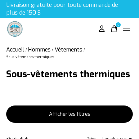
Livraison gratuite pour toute commande de
plus de 150 $
0
items
Accueil
Hommes
Vêtements
/
/
/
Sous-vêtements thermiques
Sous-vêtements thermiques
Afficher les filtres
36
résultats
Trier —
Les plus vus