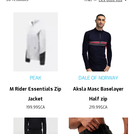
PEAK
DALE OF NORWAY
M Rider Essentials Zip
Aksla Masc Baselayer
Jacket
Half zip
199,99$CA
219,99$CA