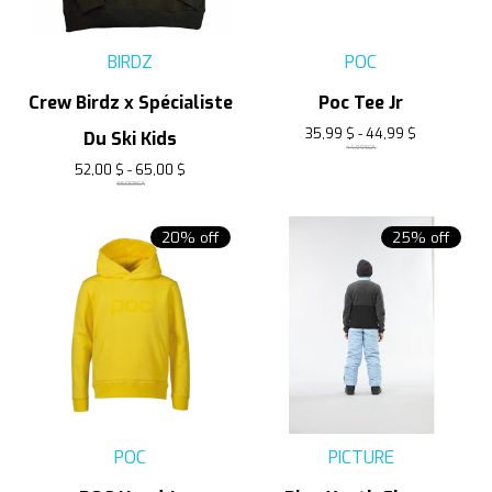
BIRDZ
POC
Crew Birdz x Spécialiste
Poc Tee Jr
35,99 $ - 44,99 $
Du Ski Kids
44,99$CA
52,00 $ - 65,00 $
65,00$CA
20% off
25% off
POC
PICTURE