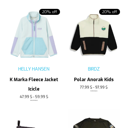
20% off
20% off
HELLY HANSEN
BIRDZ
K Marka Fleece Jacket
Polar Anorak Kids
77,99 $ - 97,99 $
Icicle
97,99$CA
47,99 $ - 59,99 $
59,99$CA