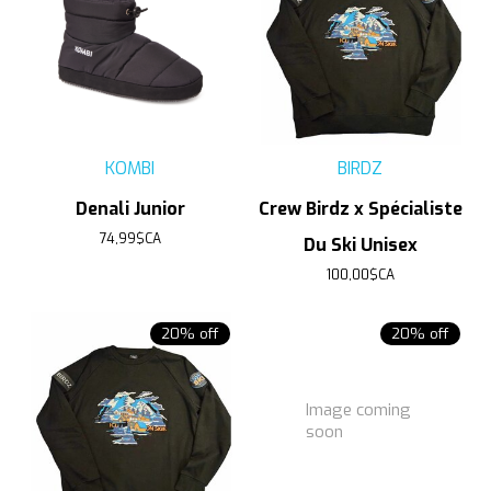
KOMBI
BIRDZ
Denali Junior
Crew Birdz x Spécialiste
74,99$CA
Du Ski Unisex
100,00$CA
20% off
20% off
Image coming
soon