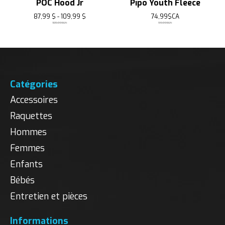
POC Hood Jr
Pipo Youth Fleece
87,99 $ - 109,99 $
74,99$CA
109,99$CA
99,99$CA
Catégories
Accessoires
Raquettes
Hommes
Femmes
Enfants
Bébés
Entretien et pièces
Informations