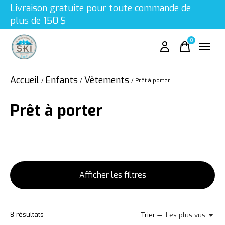
Livraison gratuite pour toute commande de
plus de 150 $
0
items
Accueil
Enfants
Vêtements
/
/
/
Prêt à porter
Prêt à porter
Afficher les filtres
8
résultats
Trier —
Les plus vus