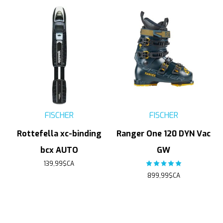
FISCHER
FISCHER
Rottefella xc-binding
Ranger One 120 DYN Vac
bcx AUTO
GW
139,99$CA
The rating of this product
899,99$CA