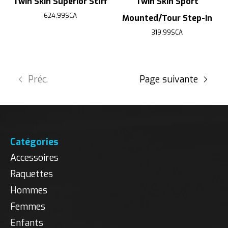
Twin Skin Superior Stiff
Twin Skin Sport
624,99$CA
Mounted/Tour Step-In
319,99$CA
Préc.
Page suivante
Catégories
Accessoires
Raquettes
Hommes
Femmes
Enfants