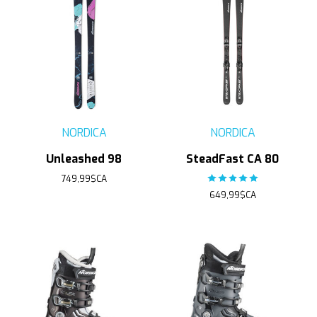
NORDICA
NORDICA
Unleashed 98
SteadFast CA 80
749,99$CA
The rating of this product
649,99$CA