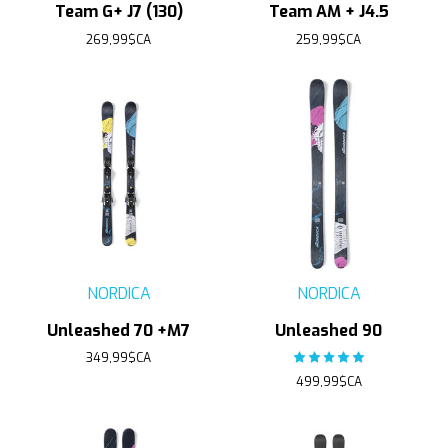
Team G+ J7 (130)
Team AM + J4.5
269,99$CA
259,99$CA
NORDICA
NORDICA
Unleashed 70 +M7
Unleashed 90
349,99$CA
The rating of this product
499,99$CA