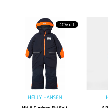
40% off
HELLY HANSEN
HH K Tindens Ski Suit
K R