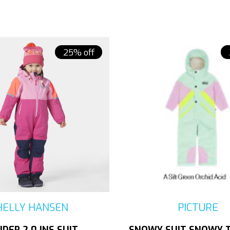
25% off
HELLY HANSEN
PICTURE
IDER 2.0 INS SUIT
SNOWY SUIT SNOWY 