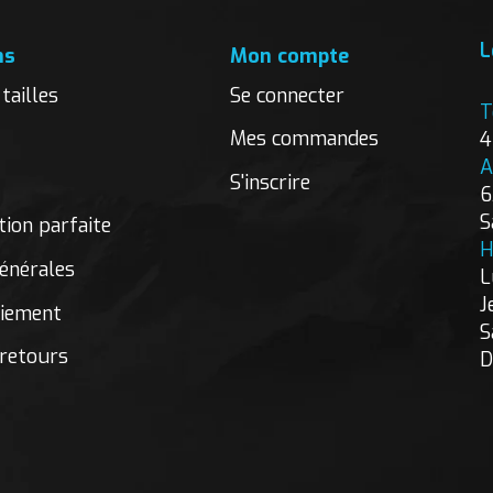
L
ns
Mon compte
tailles
Se connecter
T
Mes commandes
4
A
S'inscrire
6
S
ion parfaite
H
énérales
L
J
aiement
S
 retours
D