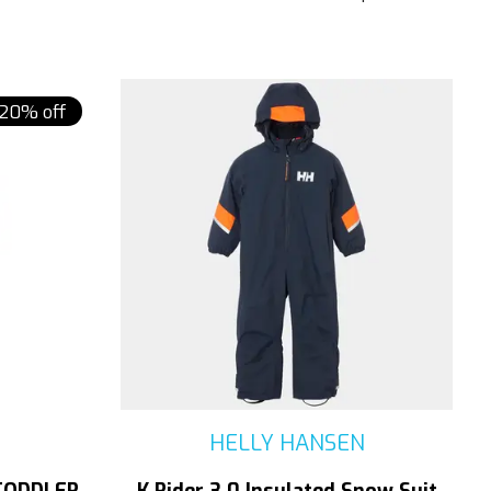
20% off
HELLY HANSEN
TODDLER
K Rider 3.0 Insulated Snow Suit