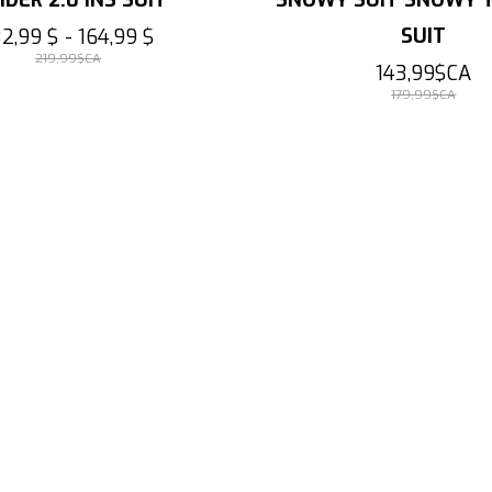
SUIT
32,99 $ - 164,99 $
219,99$CA
143,99$CA
179,99$CA