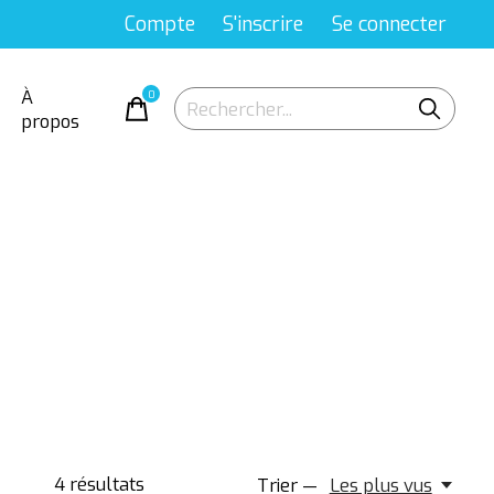
Compte
S'inscrire
Se connecter
À
0
items
propos
4
résultats
Trier —
Les plus vus