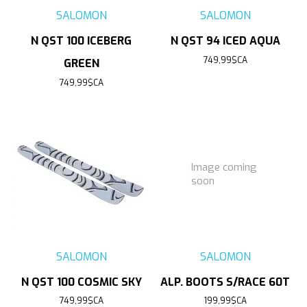
SALOMON
SALOMON
N QST 100 ICEBERG
N QST 94 ICED AQUA
749,99$CA
GREEN
749,99$CA
Image coming
soon
SALOMON
SALOMON
N QST 100 COSMIC SKY
ALP. BOOTS S/RACE 60T
749,99$CA
199,99$CA