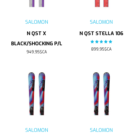
SALOMON
SALOMON
N QST X
N QST STELLA 106
The rating of this product
BLACK/SHOCKING P/L
899,95$CA
949,95$CA
SALOMON
SALOMON