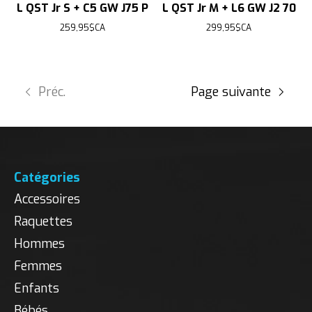
L QST Jr S + C5 GW J75 P
L QST Jr M + L6 GW J2 70
259,95$CA
299,95$CA
Préc.
Page suivante
Catégories
Accessoires
Raquettes
Hommes
Femmes
Enfants
Bébés