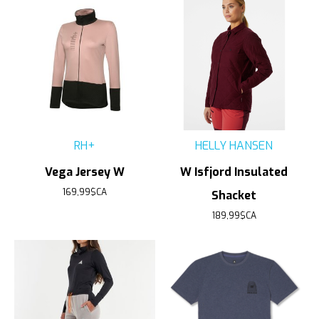
RH+
HELLY HANSEN
Vega Jersey W
W Isfjord Insulated
169,99$CA
Shacket
189,99$CA