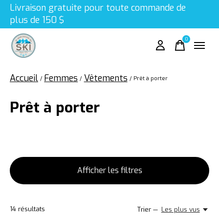
Livraison gratuite pour toute commande de
plus de 150 $
0
items
Accueil
Femmes
Vêtements
/
/
/
Prêt à porter
Prêt à porter
Afficher les filtres
14
résultats
Trier —
Les plus vus