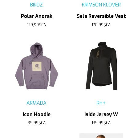
BIRDZ
KRIMSON KLOVER
Polar Anorak
Sela Reversible Vest
129,99$CA
178,99$CA
ARMADA
RH+
Icon Hoodie
Iside Jersey W
99,99$CA
139,99$CA