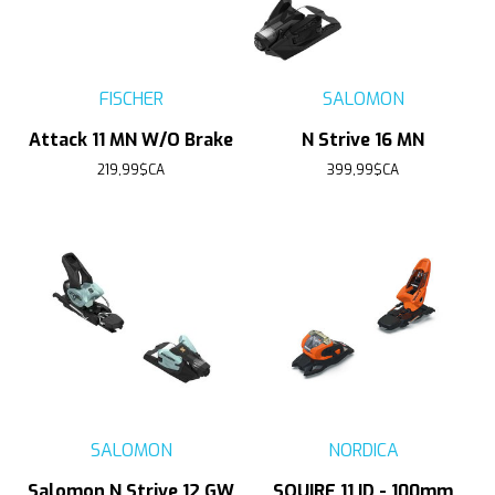
FISCHER
SALOMON
Attack 11 MN W/O Brake
N Strive 16 MN
219,99$CA
399,99$CA
SALOMON
NORDICA
Salomon N Strive 12 GW
SQUIRE 11 ID - 100mm