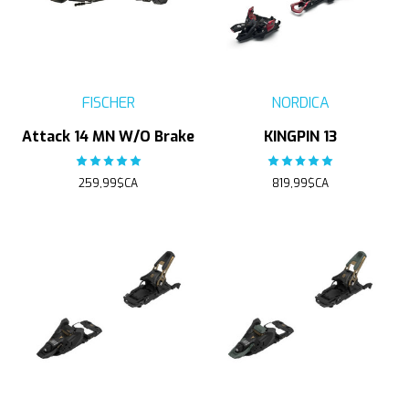
FISCHER
NORDICA
Attack 14 MN W/O Brake
KINGPIN 13
The rating of this product is
The rating of this product
5
out of 5
259,99$CA
819,99$CA