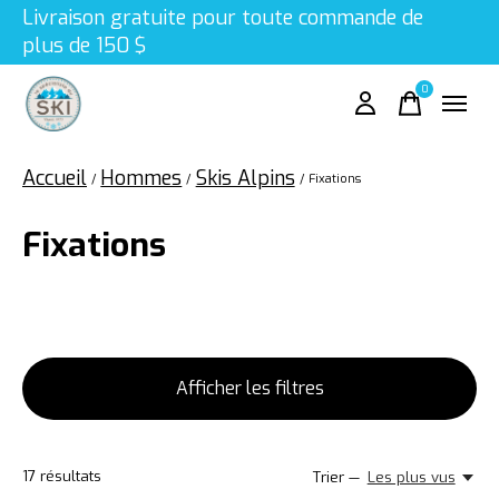
Livraison gratuite pour toute commande de
plus de 150 $
0
items
Accueil
Hommes
Skis Alpins
/
/
/
Fixations
Fixations
Afficher les filtres
17
résultats
Trier —
Les plus vus