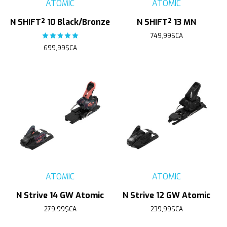
ATOMIC
ATOMIC
N SHIFT² 10 Black/Bronze
N SHIFT² 13 MN
The rating of this product is
5
out of 5
749,99$CA
699,99$CA
ATOMIC
ATOMIC
N Strive 14 GW Atomic
N Strive 12 GW Atomic
279,99$CA
239,99$CA