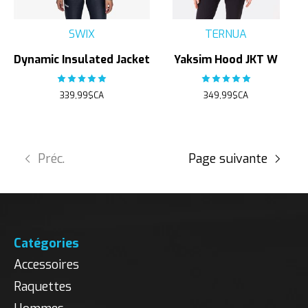
SWIX
TERNUA
Dynamic Insulated Jacket
Yaksim Hood JKT W
The rating of this product is
The rating of this product
5
out of 5
339,99$CA
349,99$CA
Préc.
Page suivante
Catégories
Accessoires
Raquettes