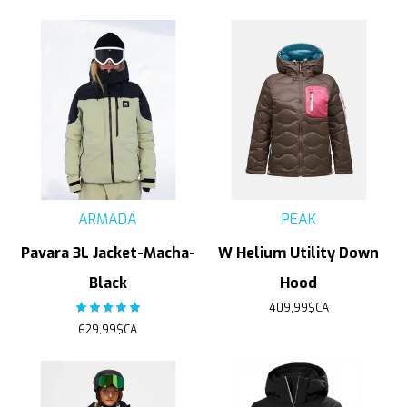
ARMADA
PEAK
Pavara 3L Jacket-Macha-
W Helium Utility Down
Black
Hood
The rating of this product is
5
out of 5
409,99$CA
629,99$CA