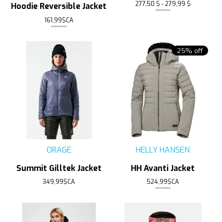
277,50 $ - 279,99 $
Hoodie Reversible Jacket
369,99$CA
161,99$CA
269,99$CA
25% off
ORAGE
HELLY HANSEN
Summit Gilltek Jacket
HH Avanti Jacket
349,99$CA
524,99$CA
699,99$CA