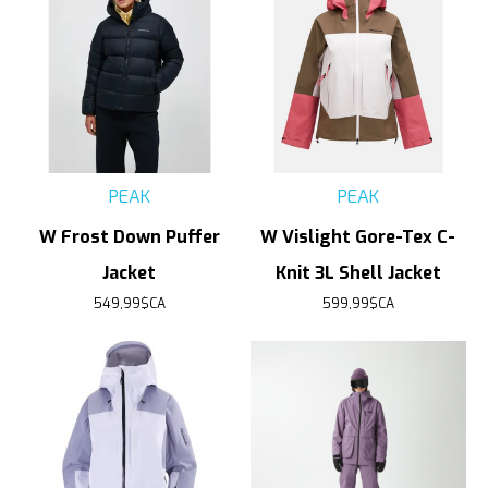
PEAK
PEAK
W Frost Down Puffer
W Vislight Gore-Tex C-
Jacket
Knit 3L Shell Jacket
549,99$CA
599,99$CA