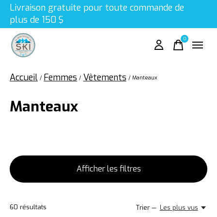
Livraison gratuite pour toute commande de
plus de 150 $
0
items
Accueil
Femmes
Vêtements
/
/
/
Manteaux
Manteaux
Afficher les filtres
60
résultats
Trier —
Les plus vus