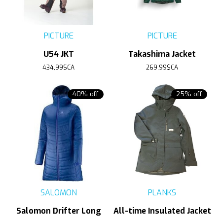
PICTURE
PICTURE
U54 JKT
Takashima Jacket
434,99$CA
269,99$CA
40% off
25% off
SALOMON
PLANKS
Salomon Drifter Long
All-time Insulated Jacket