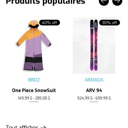
Produits populaires
Carousel items
40% off
30% off
BIRDZ
ARMADA
One Piece SnowSuit
ARV 94
149,99 $ - 285,00 $
524,99 $ - 699,99 $
249,99$CA
749,99$CA
Tout afficher