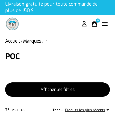
Livraison gratuite pour toute commande de
plus de 150 $
0
items
Accueil
Marques
/
/
POC
POC
Afficher les filtres
35
résultats
Trier —
Produits les plus récents