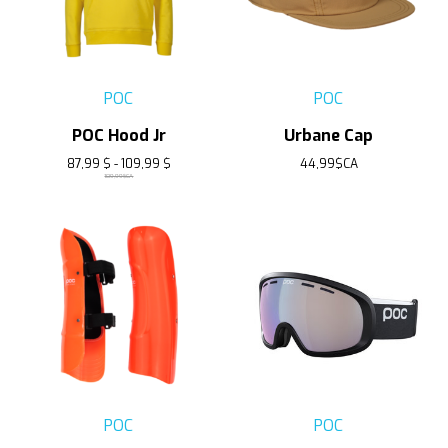
POC
POC
POC Hood Jr
Urbane Cap
87,99 $ - 109,99 $
44,99$CA
109,99$CA
POC
POC