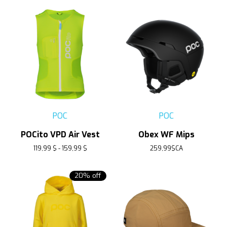
POC
POC
POCito VPD Air Vest
Obex WF Mips
119,99 $ - 159,99 $
259,99$CA
20% off