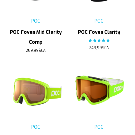
POC
POC
POC Fovea Mid Clarity
POC Fovea Clarity
The rating of this product
Comp
249,99$CA
259,99$CA
POC
POC