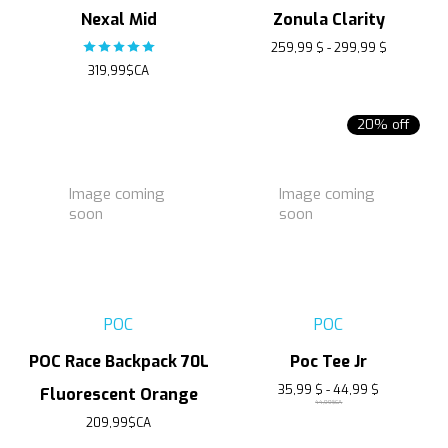
Nexal Mid
Zonula Clarity
The rating of this product is
5
out of 5
259,99 $ - 299,99 $
319,99$CA
20% off
Image coming
Image coming
soon
soon
POC
POC
POC Race Backpack 70L
Poc Tee Jr
35,99 $ - 44,99 $
Fluorescent Orange
44,99$CA
209,99$CA