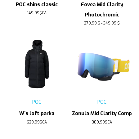
POC shins classic
Fovea Mid Clarity
149,99$CA
Photochromic
279,99 $ - 349,99 $
POC
POC
W's loft parka
Zonula Mid Clarity Comp
629,99$CA
309,99$CA