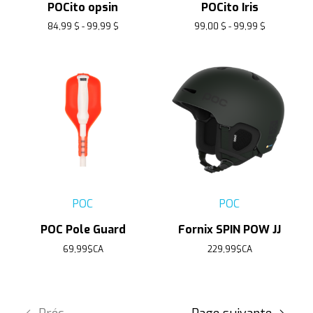
POCito opsin
POCito Iris
84,99 $ - 99,99 $
99,00 $ - 99,99 $
POC
POC
POC Pole Guard
Fornix SPIN POW JJ
69,99$CA
229,99$CA