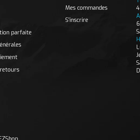
T
Mes commandes
4
A
S'inscrire
6
S
ion parfaite
H
énérales
L
J
aiement
S
 retours
D
EZShop