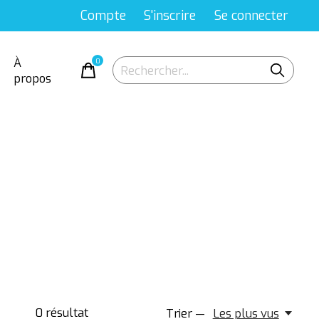
Compte
S'inscrire
Se connecter
À
0
items
propos
0
résultat
Trier —
Les plus vus