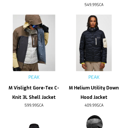
549,99$CA
PEAK
PEAK
M Vislight Gore-Tex C-
M Helium Utility Down
Knit 3L Shell Jacket
Hood Jacket
599,99$CA
409,99$CA