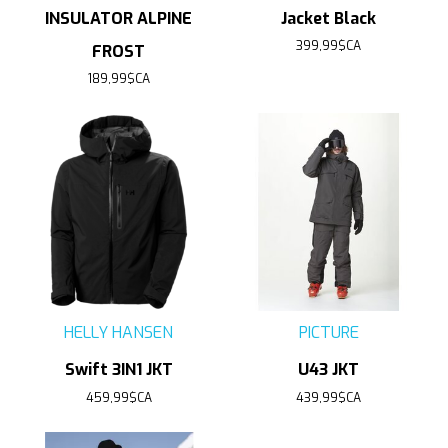
INSULATOR ALPINE
Jacket Black
399,99$CA
FROST
189,99$CA
HELLY HANSEN
PICTURE
Swift 3IN1 JKT
U43 JKT
459,99$CA
439,99$CA