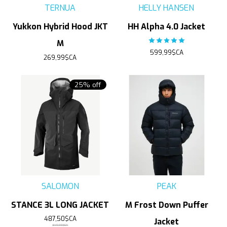
TERNUA
HELLY HANSEN
Yukkon Hybrid Hood JKT
HH Alpha 4.0 Jacket
The rating of this product
M
599,99$CA
269,99$CA
25% off
SALOMON
PEAK
STANCE 3L LONG JACKET
M Frost Down Puffer
487,50$CA
Jacket
649,99$CA