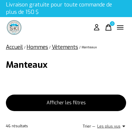
Livraison gratuite pour toute commande de
plus de 150 $
0
items
Accueil
Hommes
Vêtements
/
/
/
Manteaux
Manteaux
Afficher les filtres
46
résultats
Trier —
Les plus vus