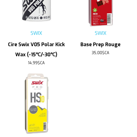
SWIX
SWIX
Cire Swix V05 Polar Kick
Base Prep Rouge
35,00$CA
Wax (-15℃/-30℃)
14,99$CA