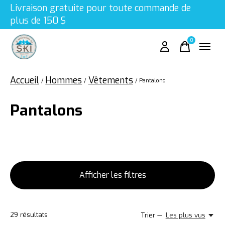
Livraison gratuite pour toute commande de
plus de 150 $
0
items
Accueil
Hommes
Vêtements
/
/
/
Pantalons
Pantalons
Afficher les filtres
29
résultats
Trier —
Les plus vus