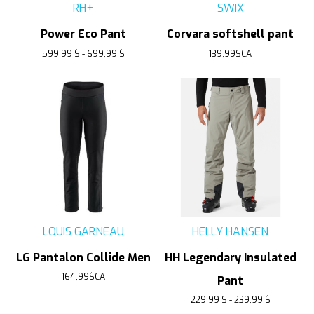
RH+
SWIX
Power Eco Pant
Corvara softshell pant
599,99 $ - 699,99 $
139,99$CA
LOUIS GARNEAU
HELLY HANSEN
LG Pantalon Collide Men
HH Legendary Insulated
164,99$CA
Pant
229,99 $ - 239,99 $