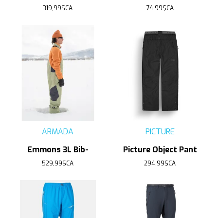
319,99$CA
74,99$CA
ARMADA
PICTURE
Emmons 3L Bib-
Picture Object Pant
529,99$CA
294,99$CA