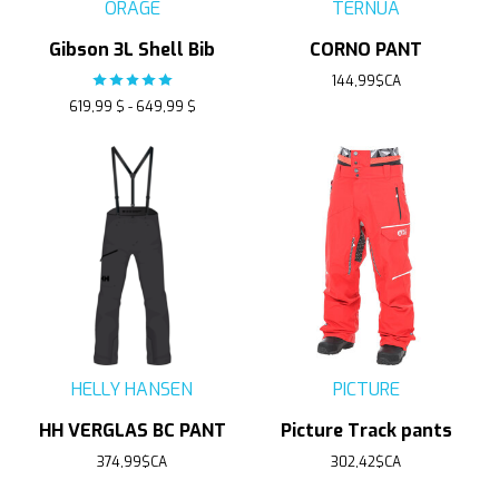
ORAGE
TERNUA
Gibson 3L Shell Bib
CORNO PANT
The rating of this product is
5
out of 5
144,99$CA
619,99 $ - 649,99 $
HELLY HANSEN
PICTURE
HH VERGLAS BC PANT
Picture Track pants
374,99$CA
302,42$CA