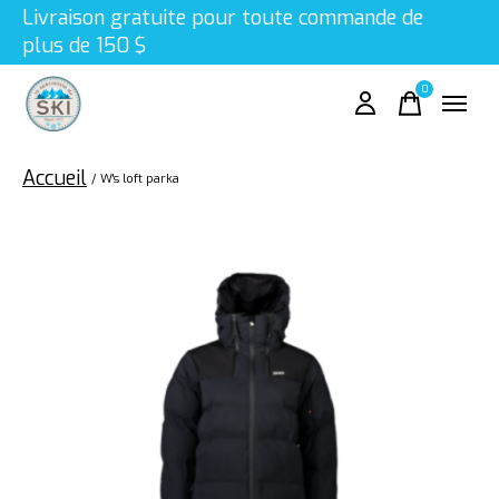
Livraison gratuite pour toute commande de
plus de 150 $
0
items
Accueil
/
W's loft parka
Slideshow Items