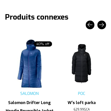
Produits connexes
Carousel items
40% off
SALOMON
POC
Salomon Drifter Long
W's loft parka
629,99$CA
Hoodie Reversible Jacket