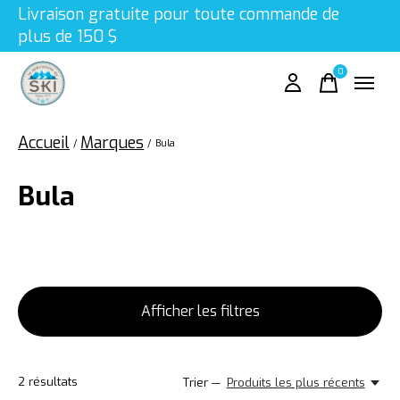
Livraison gratuite pour toute commande de
plus de 150 $
0
items
Accueil
Marques
/
/
Bula
Bula
Afficher les filtres
2
résultats
Trier —
Produits les plus récents