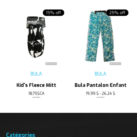
15% off
25% off
BULA
BULA
Kid's Fleece Mitt
Bula Pantalon Enfant
18,75$CA
19,99 $ - 26,24 $
21,99$CA
34,99$CA
Catégories