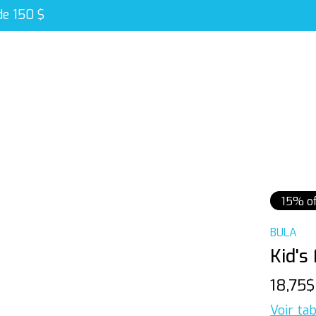
de 150 $
15% of
BULA
Kid's
18,75
Voir tab