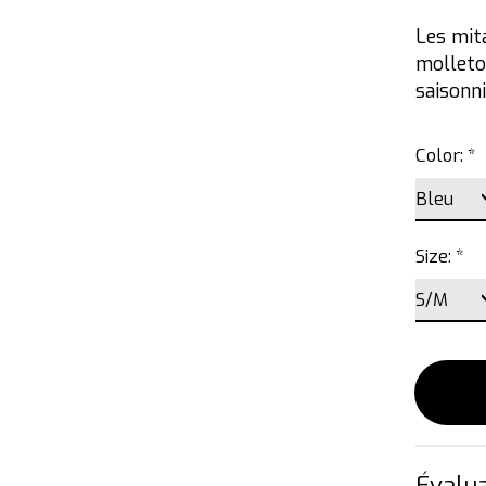
Les mit
molleto
saisonni
Color:
*
Size:
*
Évalua