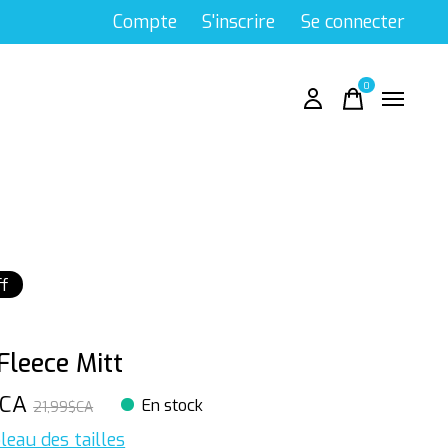
Compte
S'inscrire
Se connecter
0
items
f
 Fleece Mitt
$CA
En stock
21,99$CA
leau des tailles