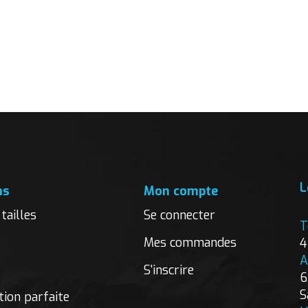
L
ns
Mon compte
tailles
Se connecter
T
Mes commandes
4
A
S'inscrire
6
S
ion parfaite