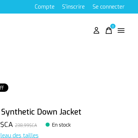
Compte
S'inscrire
Se connecter
0
items
ff
 Synthetic Down Jacket
9$CA
En stock
238,99$CA
leau des tailles