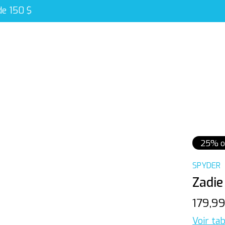
de 150 $
25% o
SPYDER
Zadie
179,9
Voir tab