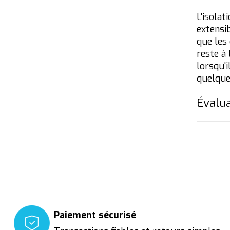
L'isolat
extensib
que les 
reste à 
lorsqu'i
quelque
Évalua
Paiement sécurisé