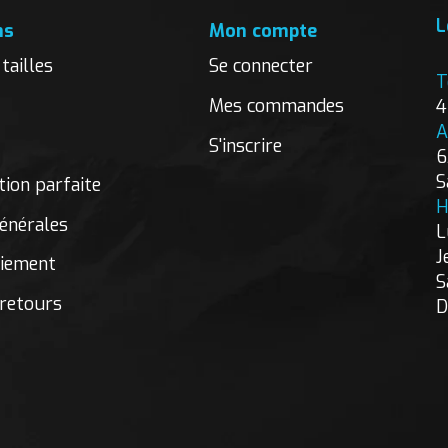
L
ns
Mon compte
tailles
Se connecter
T
Mes commandes
4
A
S'inscrire
6
S
ion parfaite
H
énérales
L
J
aiement
S
 retours
D