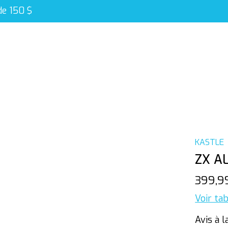
de 150 $
KASTLE
ZX A
399,9
Voir tab
Avis à l