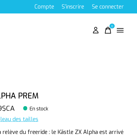
Compte
S'inscrire
Se connecter
0
items
LPHA PREM
9$CA
En stock
leau des tailles
a relève du freeride : le Kästle ZX Alpha est arrivé