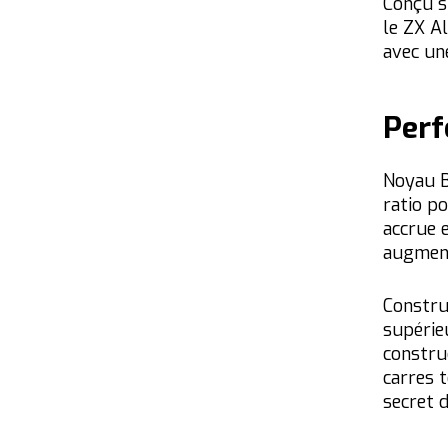
Conçu s
le ZX A
avec un
Perf
Noyau B
ratio p
accrue 
augmen
Constru
supérie
constru
carres t
secret d