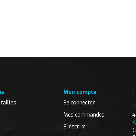
L
ns
Mon compte
tailles
Se connecter
T
Mes commandes
4
A
S'inscrire
6