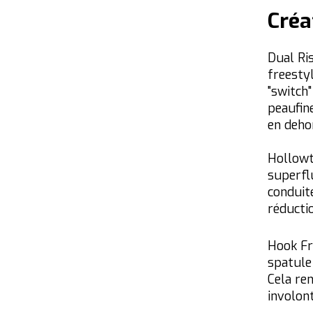
Créa
Dual Ris
freestyl
"switch"
peaufine
en deho
Hollowt
superflu
conduite
réductio
Hook Fr
spatule 
Cela ren
involont