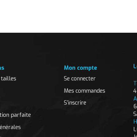
L
ns
Mon compte
tailles
Se connecter
T
Mes commandes
4
A
S'inscrire
6
S
ion parfaite
H
énérales
L