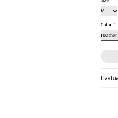
Size:
*
Color:
*
Évalua