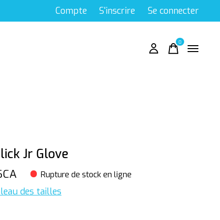
Compte
S'inscrire
Se connecter
0
items
lick Jr Glove
$CA
Rupture de stock en ligne
leau des tailles