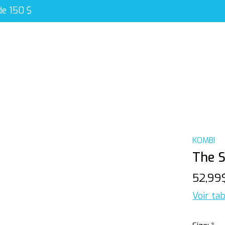
de 150 $
KOMBI
The S
52,99
Voir tab