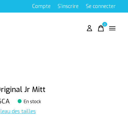
Compte
S'inscrire
Se connecter
0
items
riginal Jr Mitt
$CA
En stock
leau des tailles