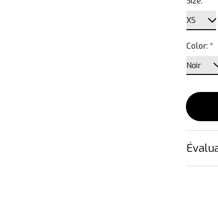
Size:
*
Color:
*
Évalua