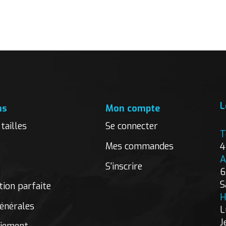
L
ns
Mon compte
tailles
Se connecter
T
Mes commandes
4
A
S'inscrire
6
S
ion parfaite
H
énérales
L
J