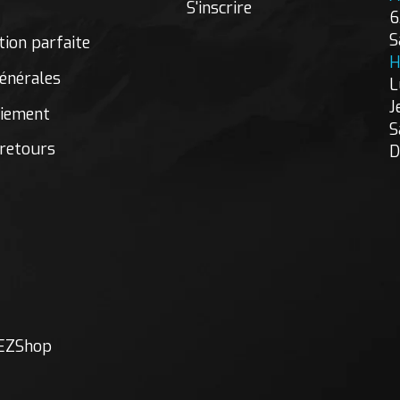
S'inscrire
6
S
ion parfaite
H
énérales
L
J
aiement
S
 retours
D
EZShop