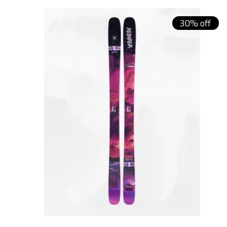
Carousel items
30% off