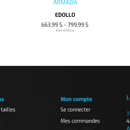
ARMADA
EDOLLO
663,99 $ - 799,99 $
829,99$CA
L
ns
Mon compte
tailles
Se connecter
T
Mes commandes
4
A