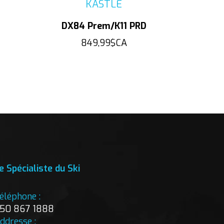
KASTLE
DX84 Prem/K11 PRD
849,99$CA
e Spécialiste du Ski
éléphone :
50 867 1888
ddresse :