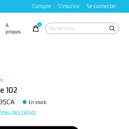
Compte
S'inscrire
Se connecter
À
0
items
propos
N
e 102
9$CA
En stock
leau des tailles