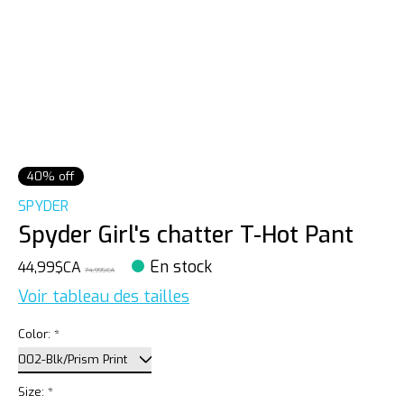
40% off
SPYDER
Spyder Girl's chatter T-Hot Pant
En stock
44,99$CA
74,99$CA
Voir tableau des tailles
Color:
*
Size:
*