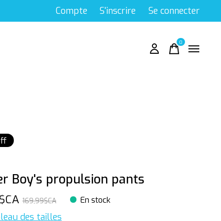
Compte
S'inscrire
Se connecter
0
items
ff
r Boy's propulsion pants
9$CA
En stock
169,99$CA
leau des tailles