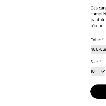
Des car
complèt
pantalo
n'impor
Color:
*
Size:
*