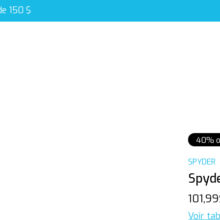
de 150 $
40% o
SPYDER
Spyde
101,9
Voir tab