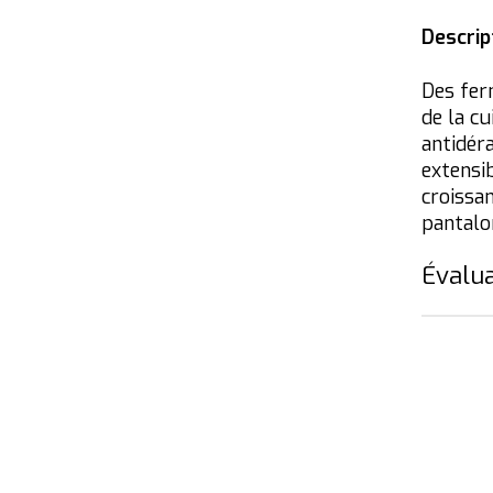
Descrip
Des fer
de la cu
antidéra
extensi
croissan
pantalo
Évalua