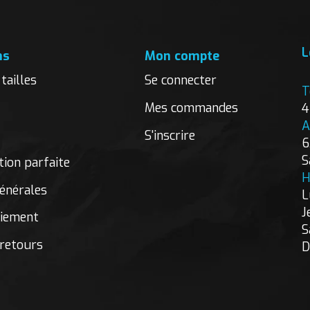
L
ns
Mon compte
tailles
Se connecter
T
Mes commandes
4
A
S'inscrire
6
S
ion parfaite
H
énérales
L
J
aiement
S
 retours
D