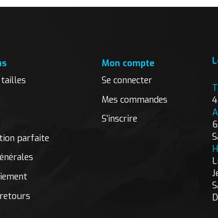
L
ns
Mon compte
tailles
Se connecter
T
Mes commandes
4
A
S'inscrire
6
S
ion parfaite
H
énérales
L
J
aiement
S
 retours
D