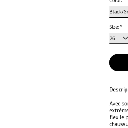
Color:
*
Size:
*
Descrip
Avec son
extrême
flex le 
chaussur