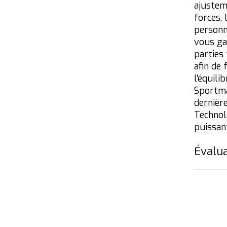
ajustem
forces,
personn
vous ga
parties 
afin de
l’équili
Sportma
dernièr
Technolo
puissan
Évalua