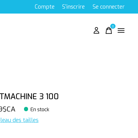
Compte
S'inscrire
Se connecter
0
items
TMACHINE 3 100
9$CA
En stock
leau des tailles