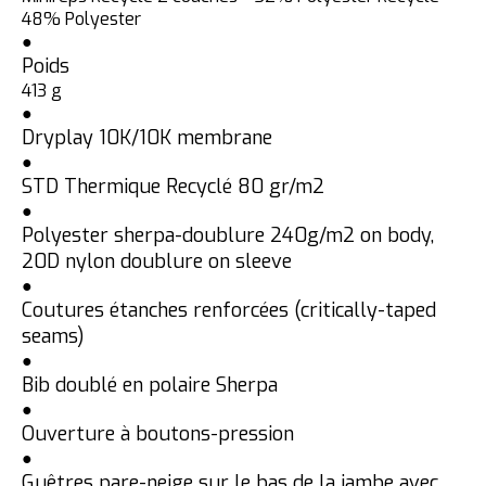
48% Polyester
●
Poids
413 g
●
Dryplay 10K/10K membrane
●
STD Thermique Recyclé 80 gr/m2
●
Polyester sherpa-doublure 240g/m2 on body,
20D nylon doublure on sleeve
●
Coutures étanches renforcées (critically-taped
seams)
●
Bib doublé en polaire Sherpa
●
Ouverture à boutons-pression
●
Guêtres pare-neige sur le bas de la jambe avec