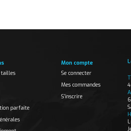
L
ns
Mon compte
tailles
Se connecter
T
Mes commandes
4
A
S'inscrire
6
S
ion parfaite
H
énérales
L
J