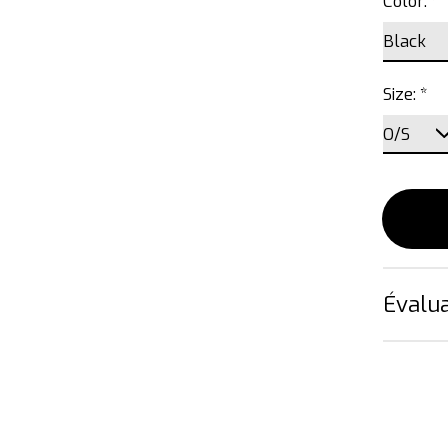
Color:
*
Size:
*
Évalua