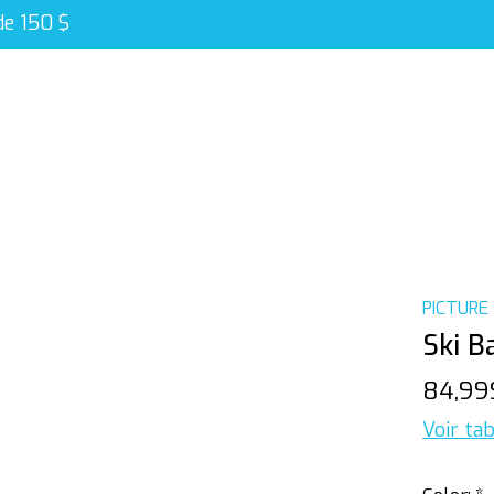
de 150 $
PICTURE
Ski B
84,99
Voir tab