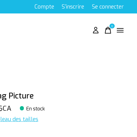
Compte
S'inscrire
Se connecter
0
items
ag Picture
$CA
En stock
leau des tailles