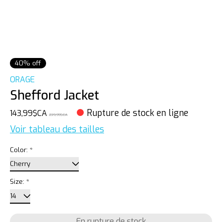
40% off
ORAGE
Shefford Jacket
Rupture de stock en ligne
143,99$CA
239,99$CA
Voir tableau des tailles
Color:
*
Size:
*
En rupture de stock