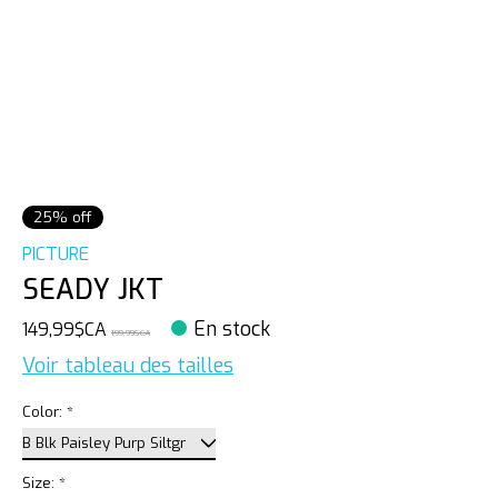
25% off
PICTURE
SEADY JKT
En stock
149,99$CA
199,99$CA
Voir tableau des tailles
Color:
*
Size:
*