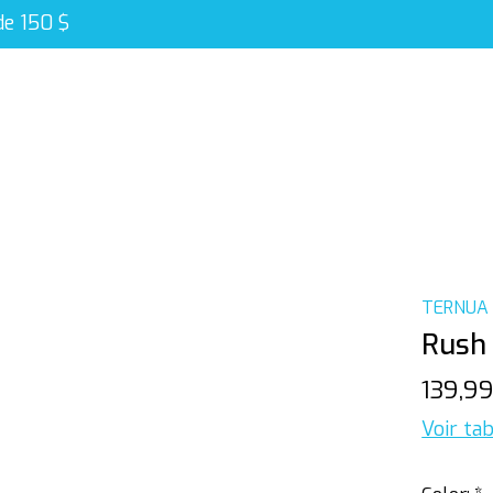
de 150 $
TERNUA
Rush
139,9
Voir tab