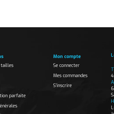
L
ns
Mon compte
tailles
Se connecter
T
Mes commandes
4
A
S'inscrire
6
S
ion parfaite
H
énérales
L