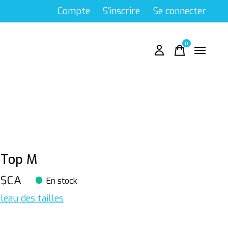
Compte
S'inscrire
Se connecter
0
items
 Top M
9$CA
En stock
leau des tailles