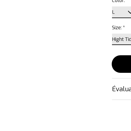
Color:
*
Size:
*
Évalua