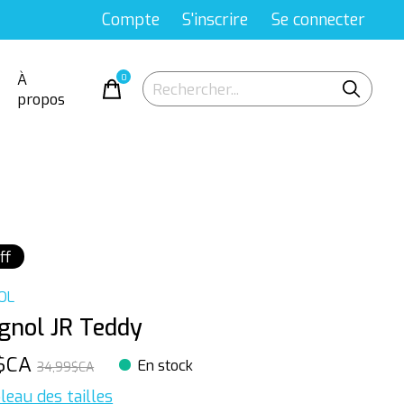
Compte
S'inscrire
Se connecter
À
0
items
propos
ff
OL
gnol JR Teddy
0$CA
En stock
34,99$CA
leau des tailles