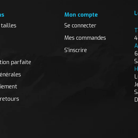
L
ns
Mon compte
tailles
Se connecter
T
Mes commandes
4
A
S'inscrire
6
S
ion parfaite
H
énérales
L
J
aiement
S
 retours
D