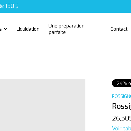
de 150 $
Une préparation
s
Liquidation
Contact
parfaite
24% o
ROSSIGN
Rossi
26,5
Voir tab