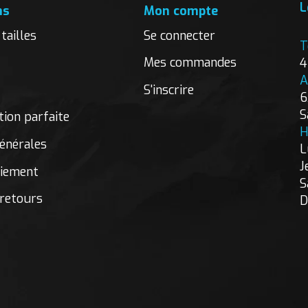
L
ns
Mon compte
tailles
Se connecter
T
Mes commandes
4
A
S'inscrire
6
S
ion parfaite
H
énérales
L
J
aiement
S
 retours
D