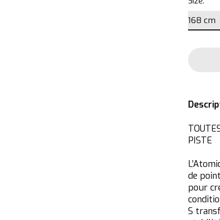
Size:
*
Descrip
TOUTES
PISTE
L’Atomi
de poin
pour cré
conditi
S trans