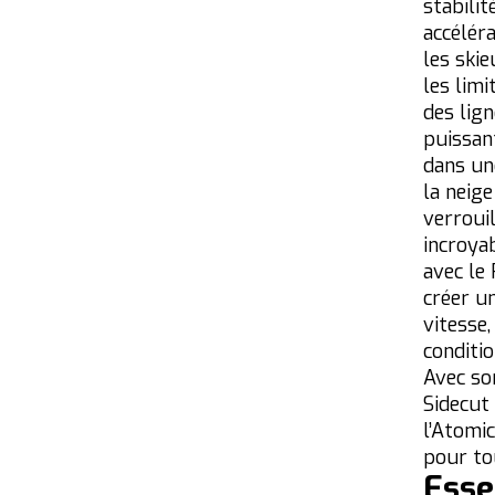
stabilit
accélér
les ski
les lim
des lig
puissant
dans un
la neige
verrouil
incroya
avec le
créer un
vitesse,
conditio
Avec so
Sidecut
l’Atomi
pour tou
Esse