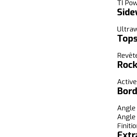
TI Po
Side
Ultraw
Top
Revêt
Rock
Activ
Bord
Angle 
Angle 
Finit
Extr