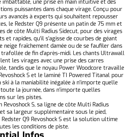
é imbattable, une prise en main intuitive et des
ations puissantes dans chaque virage. Conçu pour
eurs avancés à experts qui souhaitent repousser
ites, le Redster Q9 présente un patin de 75 mm et
nes de côte Multi Radius Sidecut, pour des virages
s et rapides, qu’il s’agisse de courbes de géant
e neige fraîchement damée ou de se faufiler dans
 trafollée de fin d’après-midi. Les chants Ultrawall
lent les virages avec une prise des carres
ble, tandis que le noyau Power Woodcore travaille
 Revoshock S et le laminé TI Powered Titanal pour
 ski à la maniabilité inégalée à n’importe quelle
 toute la journée, dans n’importe quelles
ns sur les pistes.
n Revoshock S, sa ligne de côte Multi Radius
 et sa largeur supplémentaire sous le pied,
c Redster Q9 Revoshock S est la solution ultime
tes les conditions de piste.
ntial Infos