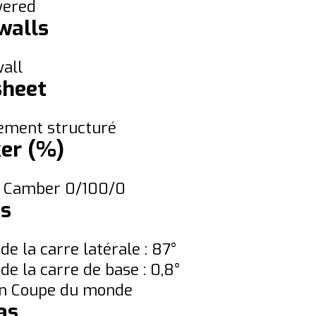
wered
walls
all
sheet
ement structuré
er (%)
e Camber 0/100/0
s
de la carre latérale : 87°
de la carre de base : 0,8°
ion Coupe du monde
as