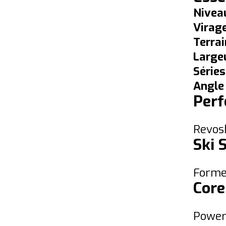
Niveau
Virag
Terrai
Largeu
Séries
Angle 
Perf
Revos
Ski 
Forme 
Core
Power