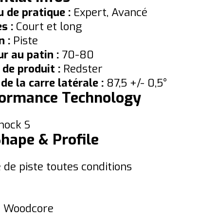
 de pratique :
Expert, Avancé
es :
Court et long
n :
Piste
r au patin :
70-80
 de produit :
Redster
de la carre latérale :
87,5 +/- 0,5°
ormance Technology
hock S
Shape & Profile
de piste toutes conditions
 Woodcore