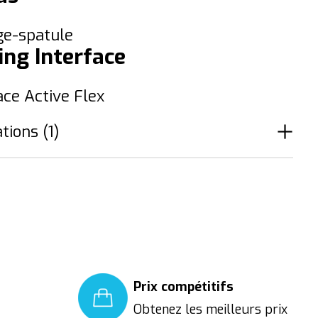
ge-spatule
ing Interface
ace Active Flex
tions (1)
The rating of this product is
5
out of 5
Prix compétitifs
Obtenez les meilleurs prix