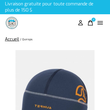
Livraison gratuite pour toute commande de
plus de 150 $
0
items
Accueil
/
Quirops
Slideshow Items