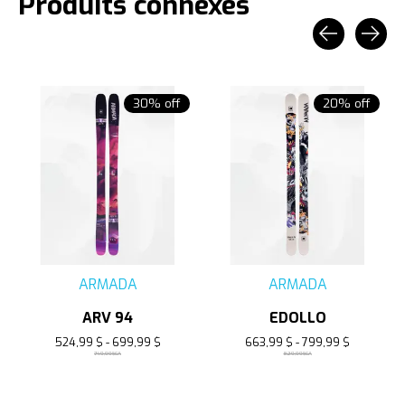
Produits connexes
Carousel items
30% off
20% off
ARMADA
ARMADA
ARV 94
EDOLLO
524,99 $ - 699,99 $
663,99 $ - 799,99 $
749,99$CA
829,99$CA