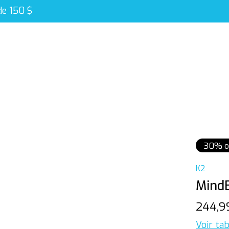
de 150 $
30% o
K2
MindB
244,
Voir tab