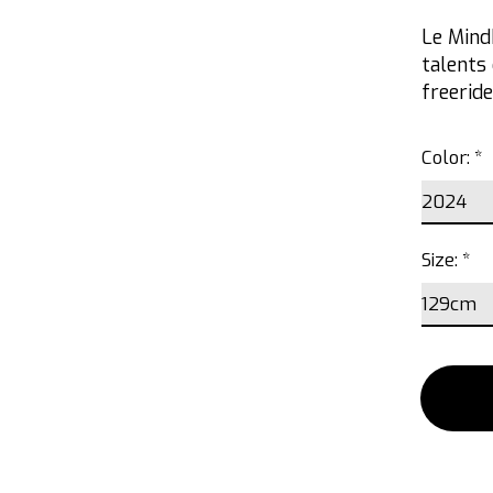
Le Mindb
talents 
freeride
Color:
*
Size:
*