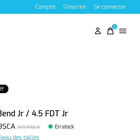
Compte
S'inscrire
Se connecter
0
items
ff
end Jr / 4.5 FDT Jr
99$CA
En stock
349,99$CA
leau des tailles