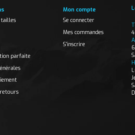
L
ns
Mon compte
tailles
Se connecter
T
Mes commandes
4
A
S'inscrire
6
S
ion parfaite
H
énérales
L
J
aiement
S
 retours
D