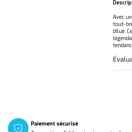
Descrip
Avec un
tout-te
dilué. 
légenda
tendanc
Évalua
Paiement sécurisé