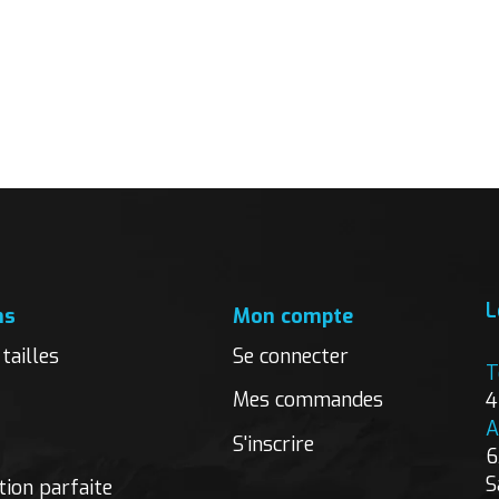
L
ns
Mon compte
tailles
Se connecter
T
Mes commandes
4
A
S'inscrire
6
S
ion parfaite