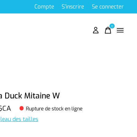
Compte
S'inscrire
Se connecter
0
items
 Duck Mitaine W
$CA
Rupture de stock en ligne
leau des tailles