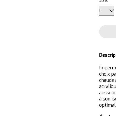
Size:
*
Descrip
Impermé
choix pa
chaude 
acryliq
aussi u
à son is
optimal