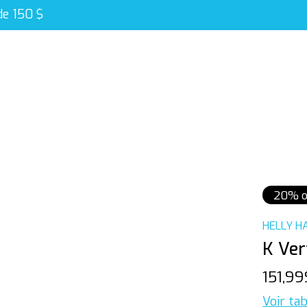
de 150 $
20% o
HELLY H
K Ver
151,9
Voir tab