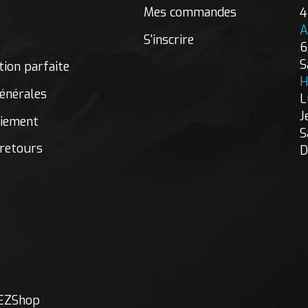
Mes commandes
4
A
S'inscrire
6
S
ion parfaite
H
énérales
L
J
aiement
S
 retours
D
EZShop