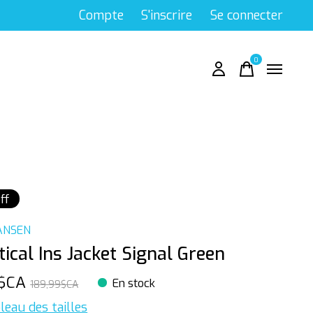
Compte
S'inscrire
Se connecter
0
items
ff
ANSEN
tical Ins Jacket Signal Green
9$CA
En stock
189,99$CA
leau des tailles