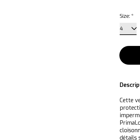
Size:
*
Descrip
Cette v
protecti
impermé
PrimaLo
cloisonn
détails