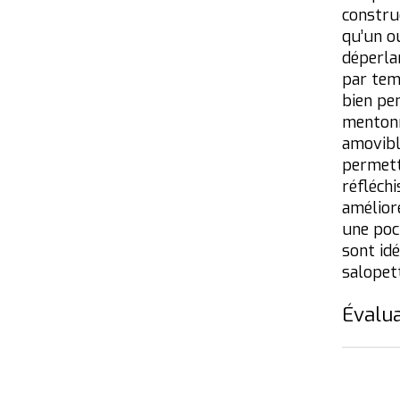
constru
qu’un o
déperla
par tem
bien pe
mentonn
amovibl
permett
réfléch
améliore
une poc
sont idé
salopet
Évalua