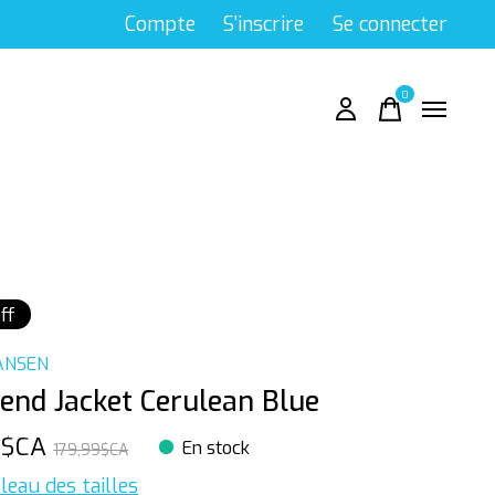
Compte
S'inscrire
Se connecter
0
items
ff
ANSEN
end Jacket Cerulean Blue
9$CA
En stock
179,99$CA
leau des tailles