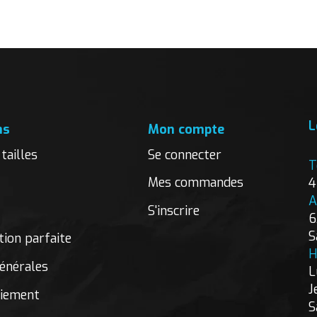
L
ns
Mon compte
tailles
Se connecter
T
Mes commandes
4
A
S'inscrire
6
S
ion parfaite
H
énérales
L
J
aiement
S