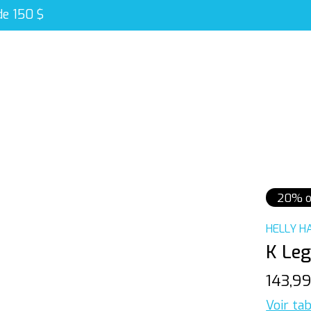
de 150 $
20% o
HELLY H
K Leg
143,9
Voir tab