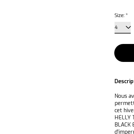
Size:
*
Descrip
Nous av
permett
cet hive
HELLY T
BLACK E
d’imperm