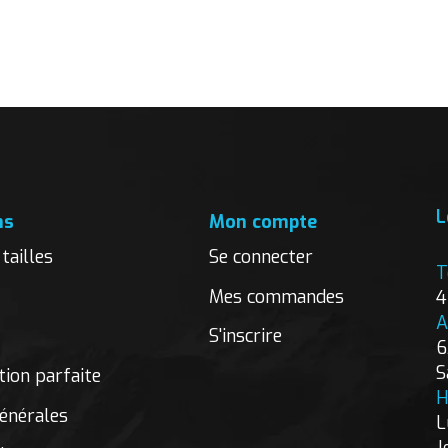
L
ns
Mon compte
tailles
Se connecter
T
Mes commandes
4
A
S'inscrire
6
S
ion parfaite
H
énérales
L