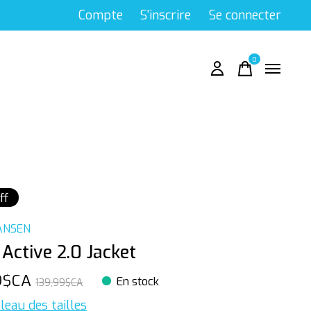
Compte
S'inscrire
Se connecter
0
items
ff
ANSEN
 Active 2.0 Jacket
9$CA
En stock
139,99$CA
leau des tailles