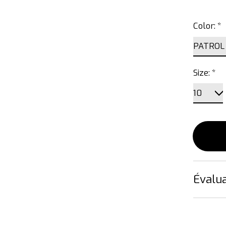
Color:
*
Size:
*
Évalua