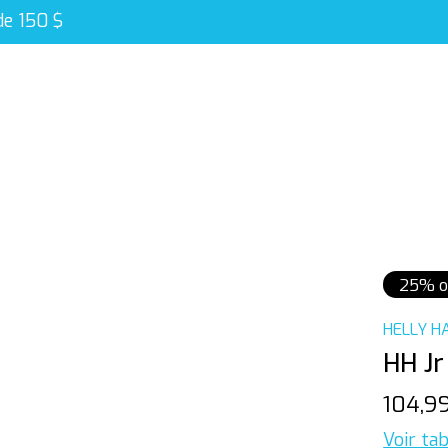
de 150 $
25% o
HELLY H
HH Jr
104,9
Voir tab