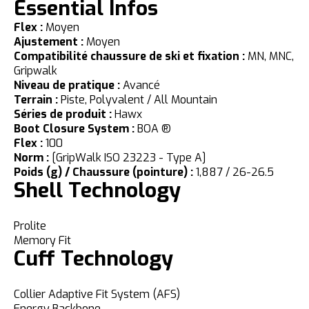
Essential Infos
Flex :
Moyen
Ajustement :
Moyen
Compatibilité chaussure de ski et fixation :
MN, MNC,
Gripwalk
Niveau de pratique :
Avancé
Terrain :
Piste, Polyvalent / All Mountain
Séries de produit :
Hawx
Boot Closure System :
BOA ®
Flex :
100
Norm :
[GripWalk ISO 23223 - Type A]
Poids (g) / Chaussure (pointure) :
1,887 / 26-26.5
Shell Technology
Prolite
Memory Fit
Cuff Technology
Collier Adaptive Fit System (AFS)
Energy Backbone