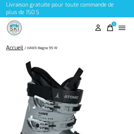
Livraison gratuite pour toute commande de
plus de 150 $
0
items
Accueil
/
HAWX Magna 95 W
Slideshow Items