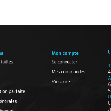
L
ns
Mon compte
tailles
Se connecter
T
Mes commandes
4
A
S'inscrire
6
S
ion parfaite
H
énérales
L
J