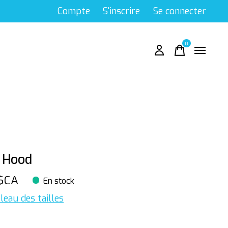
Compte
S'inscrire
Se connecter
0
items
A
 Hood
$CA
En stock
leau des tailles