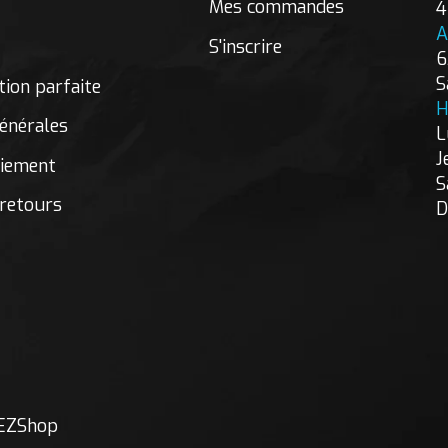
Mes commandes
4
A
S'inscrire
6
S
ion parfaite
H
énérales
L
J
aiement
S
 retours
D
EZShop