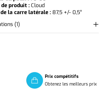
 de produit :
Cloud
de la carre latérale :
87,5 +/- 0,5°
tions (1)
The rating of this product is
5
out of 5
Prix compétitifs
Obtenez les meilleurs prix