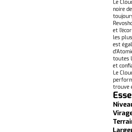
Le Clou
noire d
toujour
Revoshoc
et l’éco
les plu
est éga
d’Atomi
toutes l
et confi
Le Clou
perform
trouve 
Esse
Niveau
Virag
Terrai
Largeu