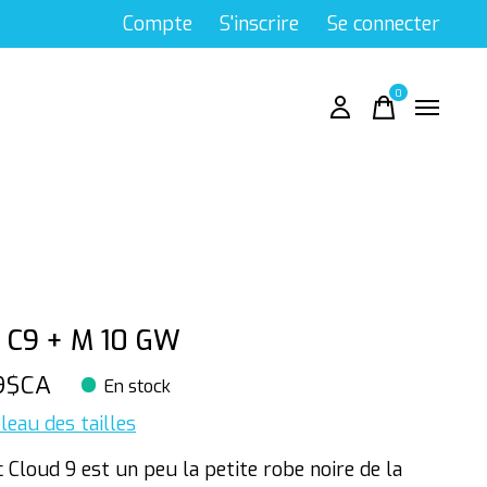
Compte
S'inscrire
Se connecter
0
items
 C9 + M 10 GW
9$CA
En stock
leau des tailles
 Cloud 9 est un peu la petite robe noire de la