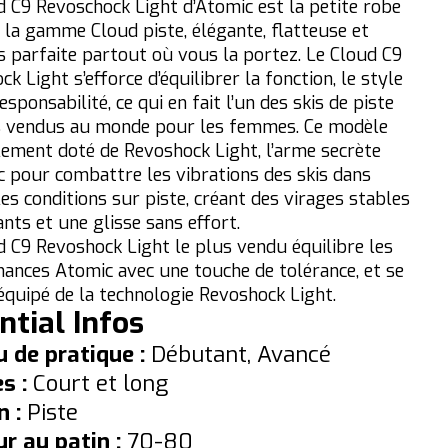
d C9 Revoschock Light d’Atomic est la petite robe
e la gamme Cloud piste, élégante, flatteuse et
s parfaite partout où vous la portez. Le Cloud C9
k Light s’efforce d’équilibrer la fonction, le style
responsabilité, ce qui en fait l’un des skis de piste
s vendus au monde pour les femmes. Ce modèle
lement doté de Revoshock Light, l’arme secrète
c pour combattre les vibrations des skis dans
es conditions sur piste, créant des virages stables
ants et une glisse sans effort.
d C9 Revoshock Light le plus vendu équilibre les
ances Atomic avec une touche de tolérance, et se
équipé de la technologie Revoshock Light.
ntial Infos
 de pratique :
Débutant, Avancé
es :
Court et long
n :
Piste
r au patin :
70-80