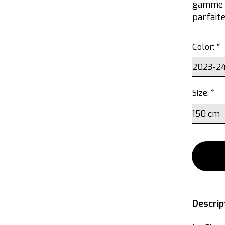
gamme d
parfait
Color:
*
Size:
*
Descrip