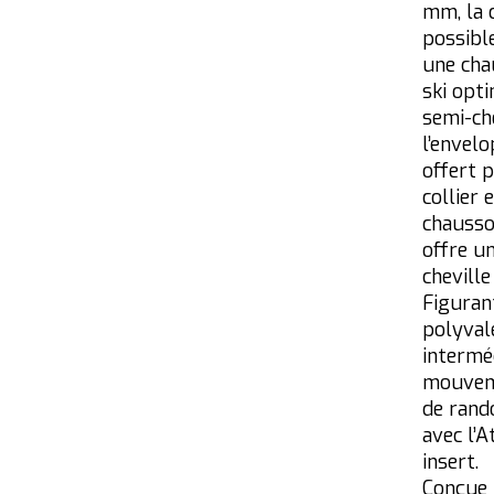
mm, la c
possible
une cha
ski opti
semi-ch
l’envel
offert 
collier
chausso
offre u
cheville
Figuran
polyvale
intermé
mouveme
de rand
avec l’A
insert.
Conçue 