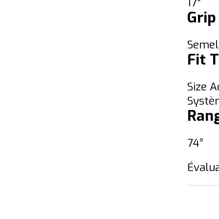
17°
Grip
Semel
Fit 
Size A
Systè
Rang
74°
Évalua