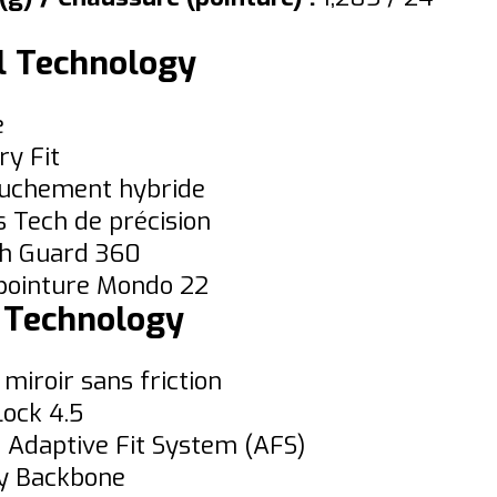
l Technology
e
y Fit
uchement hybride
s Tech de précision
ch Guard 360
 pointure Mondo 22
 Technology
 miroir sans friction
ock 4.5
r Adaptive Fit System (AFS)
y Backbone