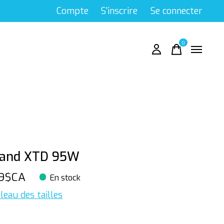
Compte
S'inscrire
Se connecter
0
items
land XTD 95W
9$CA
En stock
leau des tailles