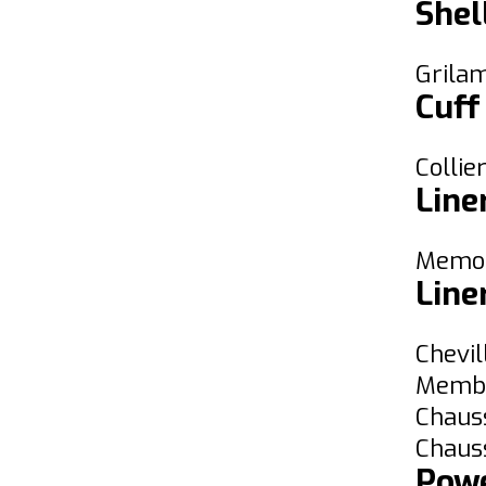
Shel
Grila
Cuff
Collie
Line
Memor
Line
Chevil
Membr
Chaus
Chaus
Powe