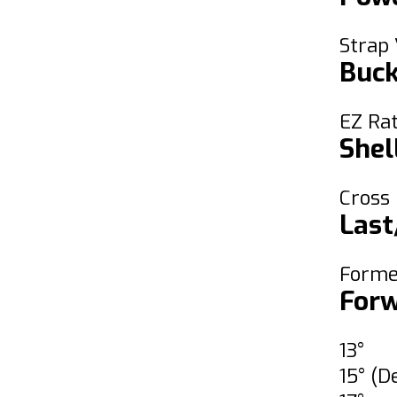
Strap
Buck
EZ Ra
Shel
Cross 
Last
Forme
Forw
13°
15° (D