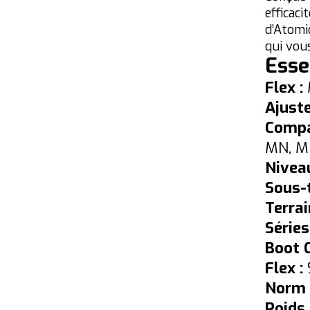
efficac
d’Atomi
qui vou
Esse
Flex :
Ajust
Compat
MN, M
Niveau
Sous-t
Terrai
Séries
Boot 
Flex :
Norm 
Poids 