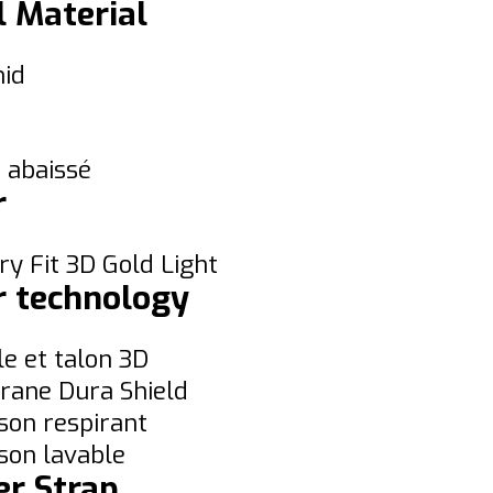
l Material
mid
r abaissé
r
y Fit 3D Gold Light
r technology
le et talon 3D
ane Dura Shield
son respirant
son lavable
r Strap