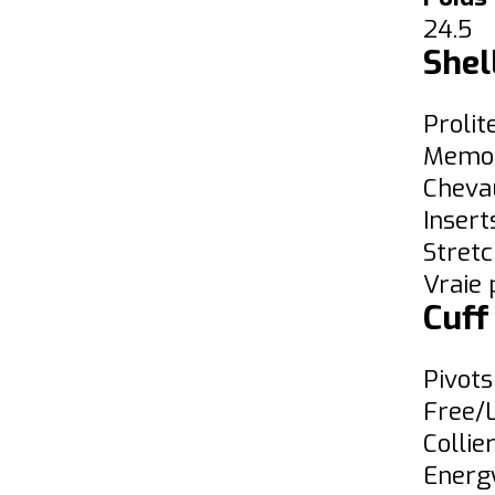
24.5
Shel
Prolit
Memor
Cheva
Insert
Stret
Vraie
Cuff
Pivots
Free/L
Collie
Energ