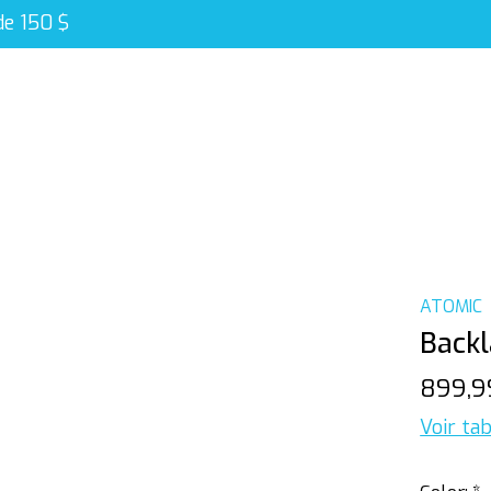
de 150 $
ATOMIC
Back
899,9
Voir tab