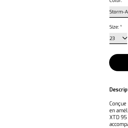
Color:
*
Size:
*
Descrip
Conçue 
en améli
XTD 95 
accompa