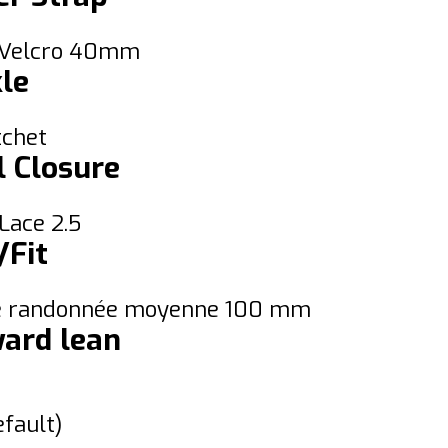
 Velcro 40mm
le
tchet
l Closure
Lace 2.5
/Fit
 randonnée moyenne 100 mm
ard lean
efault)