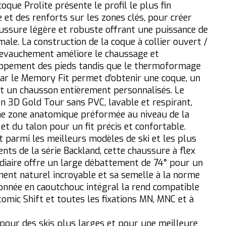
oque Prolite présente le profil le plus fin
 et des renforts sur les zones clés, pour créer
ussure légère et robuste offrant une puissance de
male. La construction de la coque à collier ouvert /
evauchement améliore le chaussage et
oppement des pieds tandis que le thermoformage
par le Memory Fit permet d’obtenir une coque, un
 et un chausson entièrement personnalisés. Le
n 3D Gold Tour sans PVC, lavable et respirant,
ne zone anatomique préformée au niveau de la
 et du talon pour un fit précis et confortable.
t parmi les meilleurs modèles de ski et les plus
nts de la série Backland, cette chaussure à flex
diaire offre un large débattement de 74° pour un
nt naturel incroyable et sa semelle à la norme
onnée en caoutchouc intégral la rend compatible
tomic Shift et toutes les fixations MN, MNC et à
pour des skis plus larges et pour une meilleure