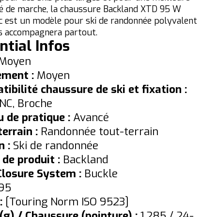
ité de marche, la chaussure Backland XTD 95 W
c est un modèle pour ski de randonnée polyvalent
s accompagnera partout.
ntial Infos
Moyen
ement :
Moyen
ibilité chaussure de ski et fixation :
NC, Broche
 de pratique :
Avancé
errain :
Randonnée tout-terrain
n :
Ski de randonnée
 de produit :
Backland
Closure System :
Buckle
95
:
[Touring Norm ISO 9523]
(g) / Chaussure (pointure) :
1,285 / 24-