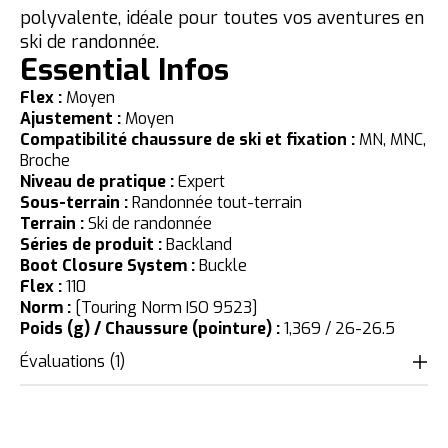
polyvalente, idéale pour toutes vos aventures en
ski de randonnée.
Essential Infos
Flex :
Moyen
Ajustement :
Moyen
Compatibilité chaussure de ski et fixation :
MN, MNC,
Broche
Niveau de pratique :
Expert
Sous-terrain :
Randonnée tout-terrain
Terrain :
Ski de randonnée
Séries de produit :
Backland
Boot Closure System :
Buckle
Flex :
110
Norm :
[Touring Norm ISO 9523]
Poids (g) / Chaussure (pointure) :
1,369 / 26-26.5
Évaluations (1)
The rating of this product is
5
out of 