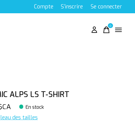
Compte
S'inscrire
Se connecter
0
items
IC ALPS LS T-SHIRT
$CA
En stock
leau des tailles