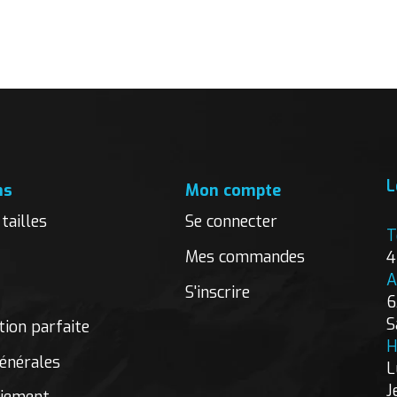
L
ns
Mon compte
tailles
Se connecter
T
Mes commandes
4
A
S'inscrire
6
S
ion parfaite
H
énérales
L
J