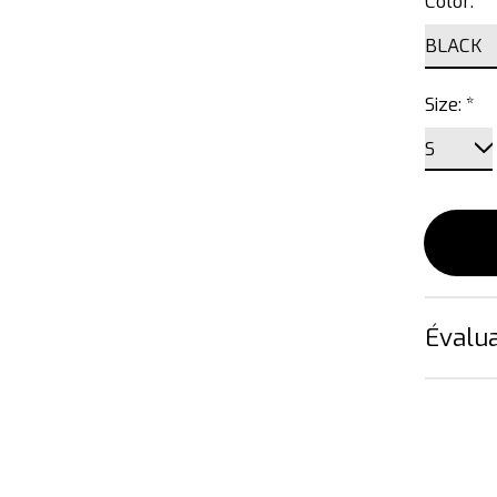
Color:
*
Size:
*
Évalua