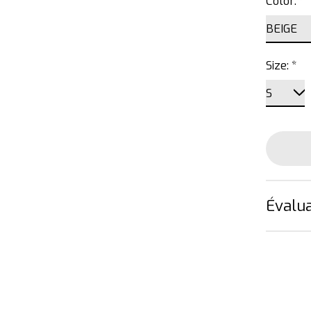
Color:
*
Size:
*
Évalua