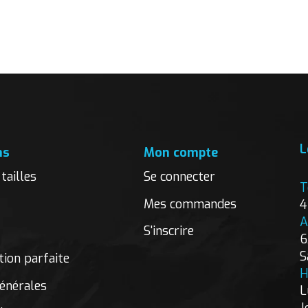
L
ns
Mon compte
tailles
Se connecter
T
Mes commandes
4
A
S'inscrire
6
S
ion parfaite
H
énérales
L