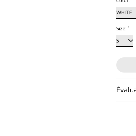
Color:
*
Size:
*
Évalua