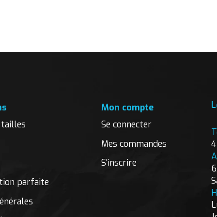
L
ns
Mon compte
tailles
Se connecter
T
Mes commandes
4
A
S'inscrire
6
S
ion parfaite
H
énérales
L